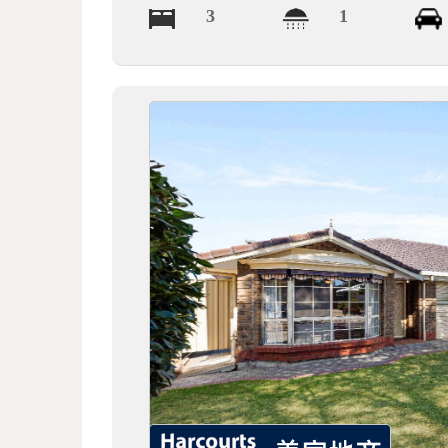
3
1
德
莱