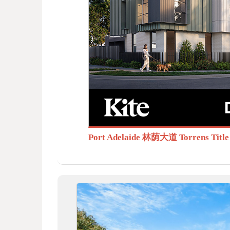
BB
S.c
Port Adelaide 林荫大道 Torrens T
om