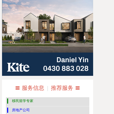
〓 服务信息
|
推荐服务 〓
移民留学专家
房地产公司