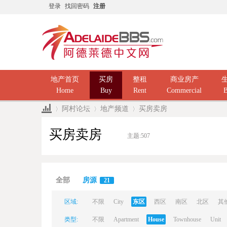
登录
找回密码
注册
地产首页
买房
整租
商业房产
Home
Buy
Rent
Commercial
B
阿村论坛
地产频道
买房卖房
买房卖房
主题:
507
Ad
»
›
›
全部
房源
21
区域:
不限
City
东区
西区
南区
北区
其
类型:
不限
Apartment
House
Townhouse
Unit