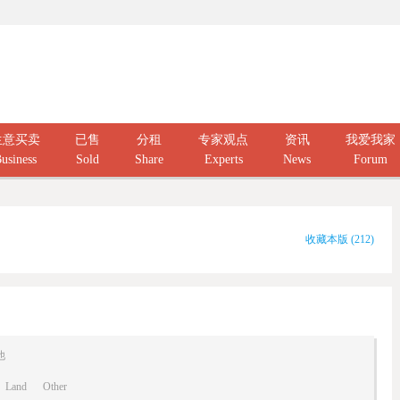
生意买卖
已售
分租
专家观点
资讯
我爱我家
usiness
Sold
Share
Experts
News
Forum
收藏本版
(
212
)
他
Land
Other