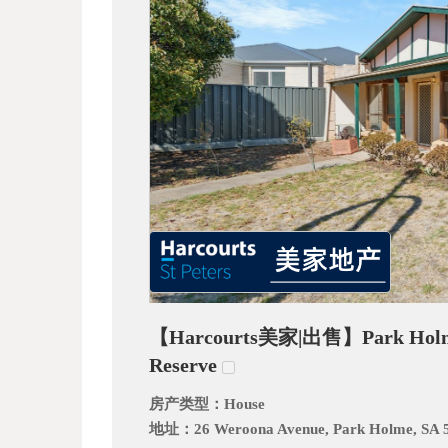
_
【Harcourts美家|出售】Park 
阿
Reserve
房产类型：
House
地址：
26 Weroona Avenue, Park Holme, SA 