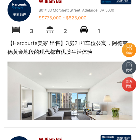
William Bai
801/180 Morphett Street, Adelaide, SA 5000
$$775,000 - $825,000
3
2
1
【Harcourts美家|出售】3房2卫1车位公寓，阿德莱
德黄金地段的现代都市优质生活体验
功能
发帖
联系
我们
William Bai