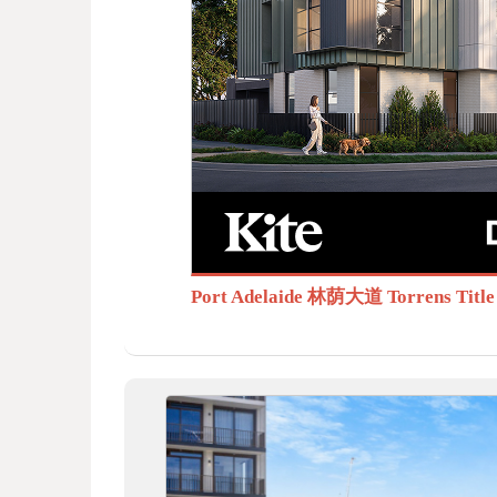
BB
S.c
Port Adelaide 林荫大道 Torrens T
om