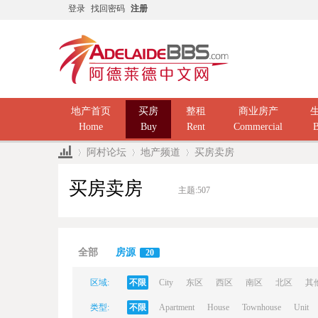
登录
找回密码
注册
地产首页
买房
整租
商业房产
Home
Buy
Rent
Commercial
B
阿村论坛
地产频道
买房卖房
买房卖房
主题:
507
Ad
»
›
›
全部
房源
20
区域:
不限
City
东区
西区
南区
北区
其
类型:
不限
Apartment
House
Townhouse
Unit