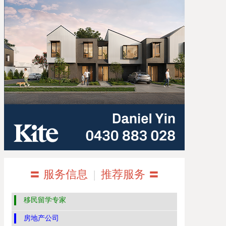
〓 服务信息
|
推荐服务 〓
移民留学专家
房地产公司