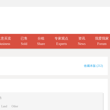
生意买卖
已售
分租
专家观点
资讯
我爱我家
usiness
Sold
Share
Experts
News
Forum
收藏本版
(
212
)
他
Land
Other