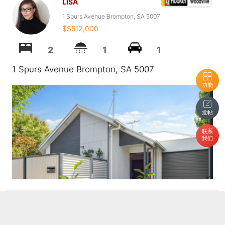
LISA
1 Spurs Avenue Brompton, SA 5007
$$512,000
2
1
1
1 Spurs Avenue Brompton, SA 5007
功能
发帖
联系
我们