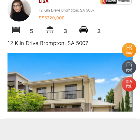
LISA
12 Kiln Drive Brompton, SA 5007
$$5720,000
5
3
2
12 Kiln Drive Brompton, SA 5007
功能
发帖
联系
我们