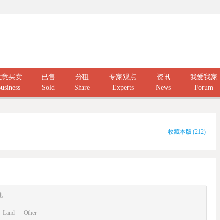
生意买卖
已售
分租
专家观点
资讯
我爱我家
usiness
Sold
Share
Experts
News
Forum
收藏本版
(
212
)
他
Land
Other