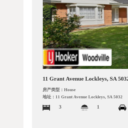
文
网
11 Grant Avenue Lockleys, SA 503
房产类型：
House
地址：
11 Grant Avenue Lockleys, SA 5032
3
1
_