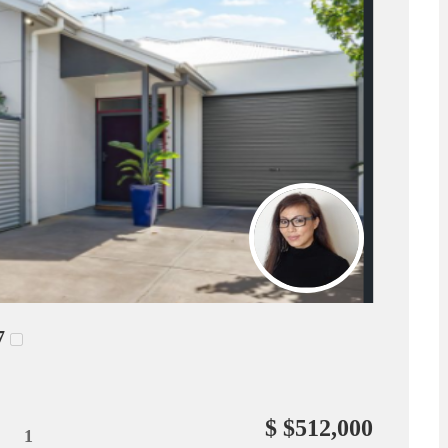
7
$ $512,000
1