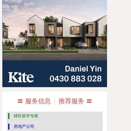
〓 服务信息
|
推荐服务 〓
移民留学专家
房地产公司