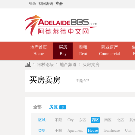
登录
找回密码
注册
地产首页
买房
整租
商业房产
Home
Buy
Rent
Commercial
B
阿村论坛
地产频道
买房卖房
买房卖房
主题:
507
Ad
»
›
›
全部
房源
8
区域:
不限
City
东区
西区
南区
北区
其
类型:
不限
Apartment
House
Townhouse
Unit