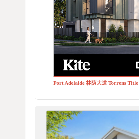
BB
S.c
Port Adelaide 林荫大道 Torrens T
om