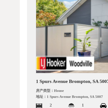
_
1 Spurs Avenue Brompton, SA 500
阿
房产类型：
House
地址：
1 Spurs Avenue Brompton, SA 5007
2
1