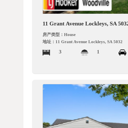
德
11 Grant Avenue Lockleys, SA 503
房产类型：
House
地址：
11 Grant Avenue Lockleys, SA 5032
3
1
中