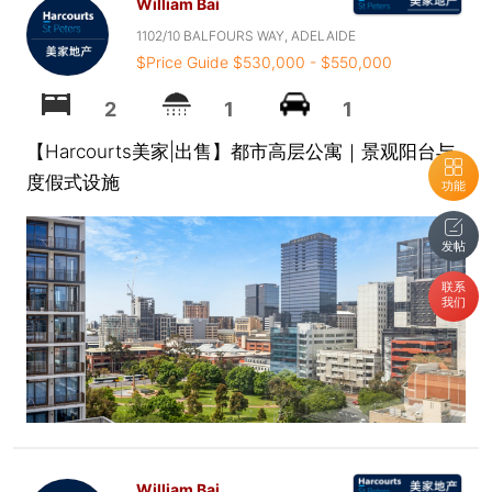
William Bai
1102/10 BALFOURS WAY, ADELAIDE
$Price Guide $530,000 - $550,000
2
1
1
【Harcourts美家|出售】都市高层公寓｜景观阳台与
度假式设施
功能
发帖
联系
我们
William Bai