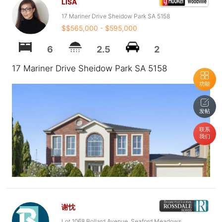
LISA
17 Mariner Drive Sheidow Park SA 5158
$$565,000 - $595,000
6
2.5
2
17 Mariner Drive Sheidow Park SA 5158
功能
发帖
联系
我们
谢忱
Lot 1068 Bollard Avenue, Seaford Meadows