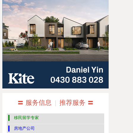
〓 服务信息
|
推荐服务 〓
移民留学专家
房地产公司