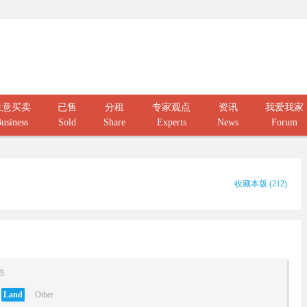
生意买卖
已售
分租
专家观点
资讯
我爱我家
usiness
Sold
Share
Experts
News
Forum
收藏本版
(
212
)
他
Land
Other