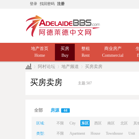
登录
找回密码
注册
地产首页
买房
整租
商业房产
Home
Buy
Rent
Commercial
B
阿村论坛
地产频道
买房卖房
买房卖房
主题:
507
Ad
»
›
›
全部
房源
44
区域:
不限
City
东区
西区
南区
北区
其
类型:
不限
Apartment
House
Townhouse
Unit