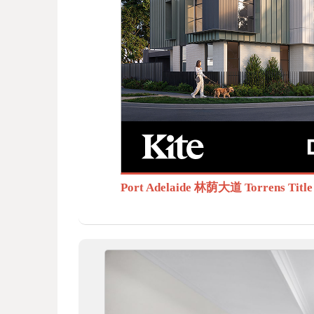
BB
S.c
Port Adelaide 林荫大道 Torrens T
om