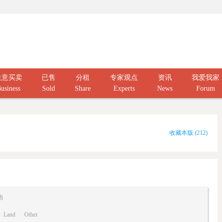
生意买卖
已售
分租
专家观点
资讯
我爱我家
usiness
Sold
Share
Experts
News
Forum
收藏本版
(
212
)
他
Land
Other