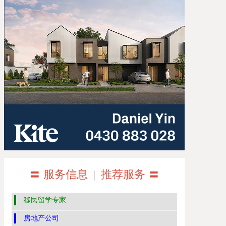
〓 服务信息
|
推荐服务 〓
移民留学专家
房地产公司