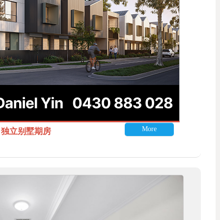
More
itle 独立别墅期房