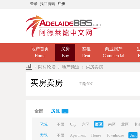
登录
找回密码
注册
地产首页
买房
整租
商业房产
Home
Buy
Rent
Commercial
B
阿村论坛
地产频道
买房卖房
买房卖房
主题:
507
Ad
»
›
›
全部
房源
1
区域:
不限
City
东区
西区
南区
北区
其
类型:
不限
Apartment
House
Townhouse
Unit