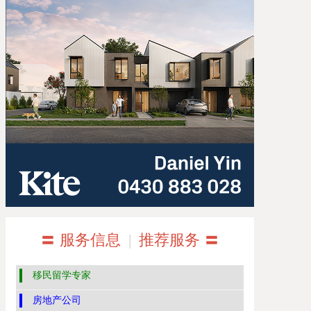
〓 服务信息
|
推荐服务 〓
移民留学专家
房地产公司