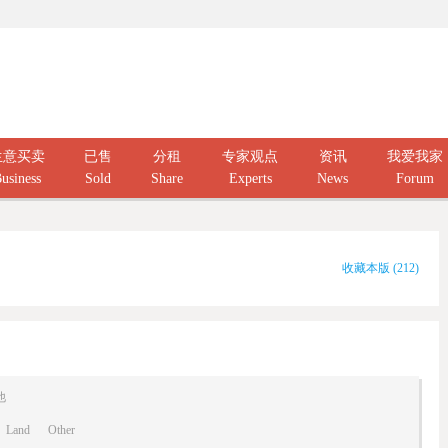
生意买卖
已售
分租
专家观点
资讯
我爱我家
usiness
Sold
Share
Experts
News
Forum
收藏本版
(
212
)
他
Land
Other