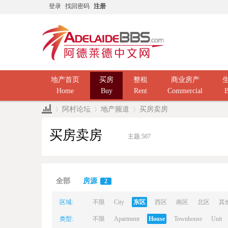
登录
找回密码
注册
地产首页
买房
整租
商业房产
Home
Buy
Rent
Commercial
B
阿村论坛
地产频道
买房卖房
买房卖房
主题:
507
Ad
»
›
›
全部
房源
2
区域:
不限
City
东区
西区
南区
北区
其
类型:
不限
Apartment
House
Townhouse
Unit