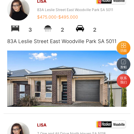
LISA
83A Leslie Street East Woodville Park SA 5011
$475.000-$495.000
3
2
2
83A Leslie Street East Woodville Park SA 5011
功能
发帖
联系
我们
LISA
7 One and All Drive North Haven SA 5018