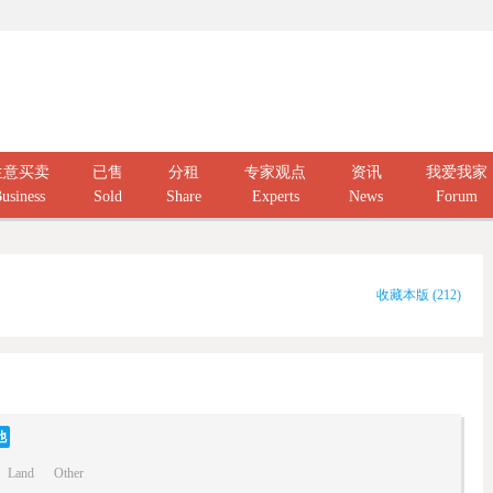
生意买卖
已售
分租
专家观点
资讯
我爱我家
usiness
Sold
Share
Experts
News
Forum
收藏本版
(
212
)
他
Land
Other