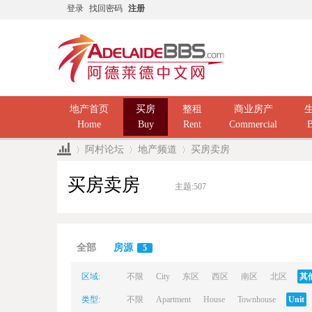
登录
找回密码
注册
地产首页
买房
整租
商业房产
Home
Buy
Rent
Commercial
B
阿村论坛
地产频道
买房卖房
买房卖房
主题:
507
Ad
»
›
›
全部
房源
5
区域:
不限
City
东区
西区
南区
北区
其
类型:
不限
Apartment
House
Townhouse
Unit