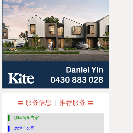
〓 服务信息
|
推荐服务 〓
移民留学专家
房地产公司