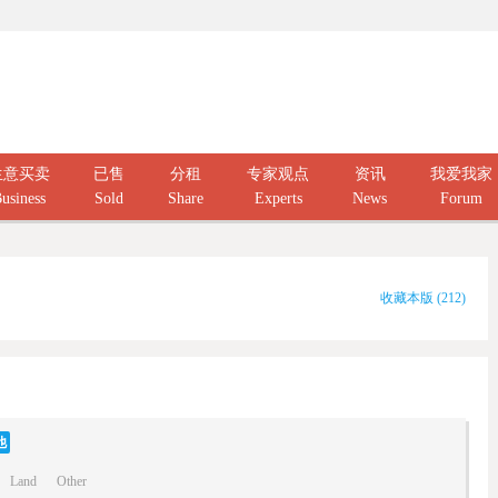
生意买卖
已售
分租
专家观点
资讯
我爱我家
usiness
Sold
Share
Experts
News
Forum
收藏本版
(
212
)
他
Land
Other