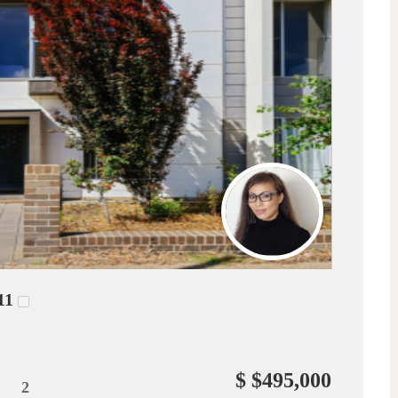
11
$ $495,000
2