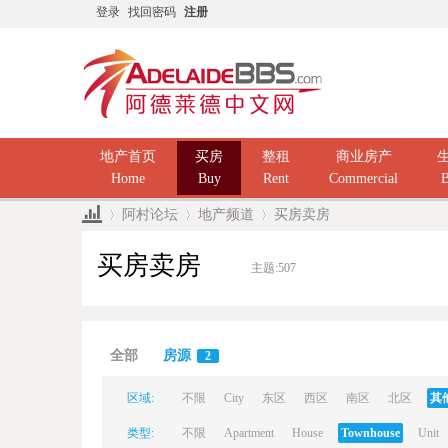
登录
找回密码
注册
地产首页
买房
整租
商业房产
Home
Buy
Rent
Commercial
B
阿村论坛
地产频道
买房卖房
买房卖房
主题:
507
Ad
»
›
›
全部
房源
2
区域:
不限
City
东区
西区
南区
北区
其
类型:
不限
Apartment
House
Townhouse
Unit