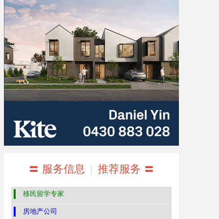
〓 服务信息
|
推荐服务 〓
移民留学专家
房地产公司