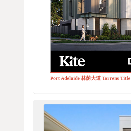
BB
S.c
Port Adelaide 林荫大道 Torrens T
om