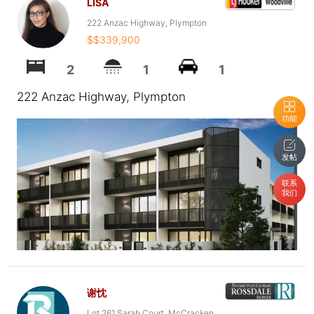
LISA
222 Anzac Highway, Plympton
$$339,900
2
1
1
222 Anzac Highway, Plympton
功能
发帖
联系
我们
谢忱
Lot 261 Sarah Court, McCracken