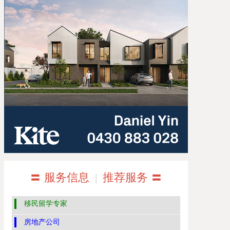
〓 服务信息
|
推荐服务 〓
移民留学专家
房地产公司