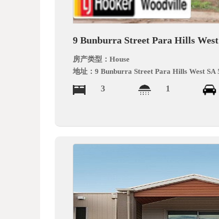
德
9 Bunburra Street Para Hills Wes
房产类型：
House
地址：
9 Bunburra Street Para Hills West SA
3
1
中