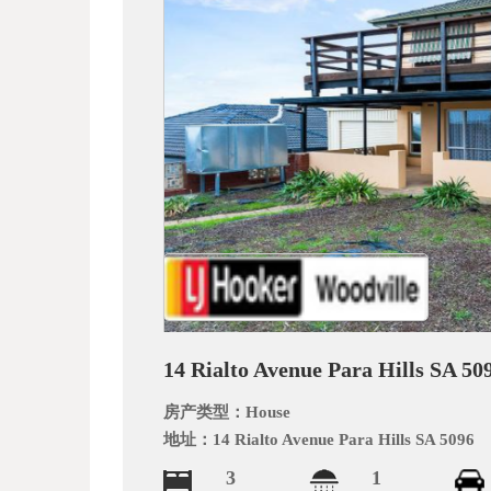
_
14 Rialto Avenue Para Hills SA 50
阿
房产类型：
House
地址：
14 Rialto Avenue Para Hills SA 5096
3
1