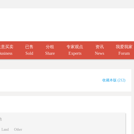
生意买卖
已售
分租
专家观点
资讯
我爱我家
usiness
Sold
Share
Experts
News
Forum
收藏本版
(
212
)
他
Land
Other