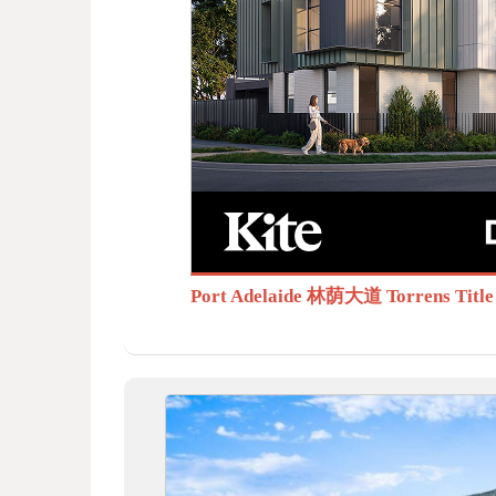
BB
S.c
Port Adelaide 林荫大道 Torrens T
om