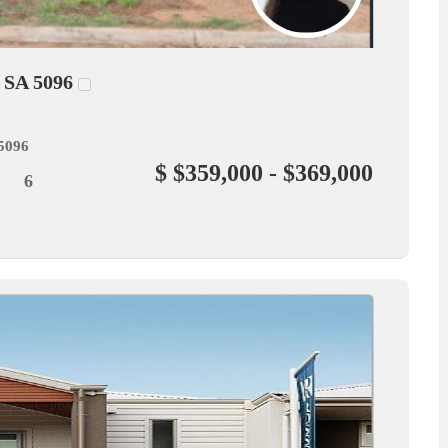
t SA 5096
 5096
$ $359,000 - $369,000
6