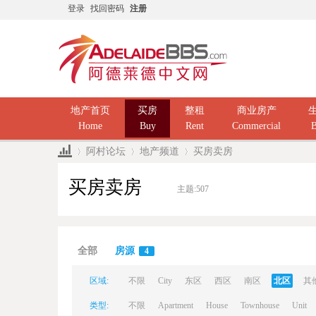
登录
找回密码
注册
地产首页
买房
整租
商业房产
Home
Buy
Rent
Commercial
B
阿村论坛
地产频道
买房卖房
买房卖房
主题:
507
Ad
»
›
›
全部
房源
4
区域:
不限
City
东区
西区
南区
北区
其
类型:
不限
Apartment
House
Townhouse
Unit