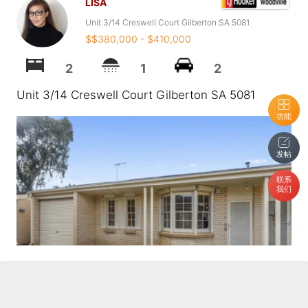
LISA
Unit 3/14 Creswell Court Gilberton SA 5081
$$380,000 - $410,000
2
1
2
Unit 3/14 Creswell Court Gilberton SA 5081
功能
发帖
联系
我们