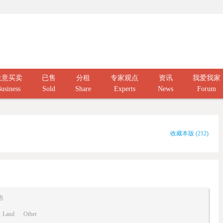
生意买卖
已售
分租
专家观点
资讯
我爱我家
usiness
Sold
Share
Experts
News
Forum
收藏本版
(
212
)
他
Land
Other