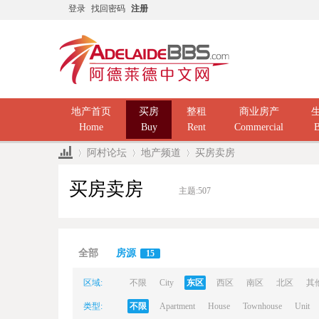
登录
找回密码
注册
地产首页
买房
整租
商业房产
Home
Buy
Rent
Commercial
B
阿村论坛
地产频道
买房卖房
买房卖房
主题:
507
Ad
»
›
›
全部
房源
15
区域:
不限
City
东区
西区
南区
北区
其
类型:
不限
Apartment
House
Townhouse
Unit