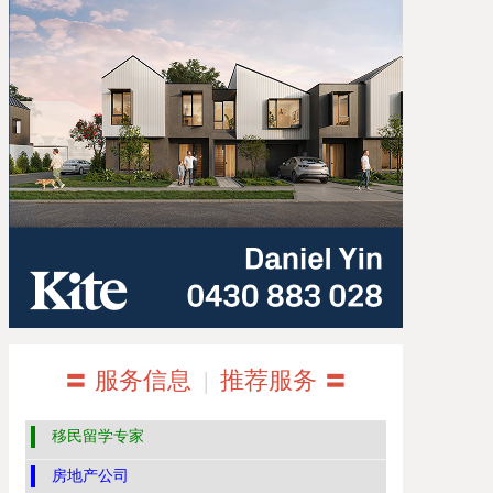
〓 服务信息
|
推荐服务 〓
移民留学专家
房地产公司