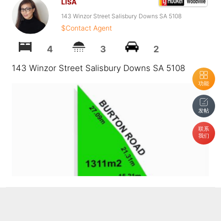
LISA
143 Winzor Street Salisbury Downs SA 5108
$Contact Agent
4
3
2
143 Winzor Street Salisbury Downs SA 5108
功能
发帖
联系
我们