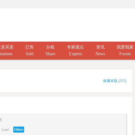
生意买卖
已售
分租
专家观点
资讯
我爱我家
usiness
Sold
Share
Experts
News
Forum
收藏本版
(
212
)
他
Land
Other