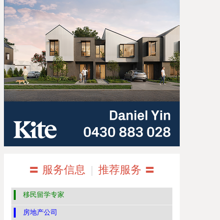
〓 服务信息
|
推荐服务 〓
移民留学专家
房地产公司