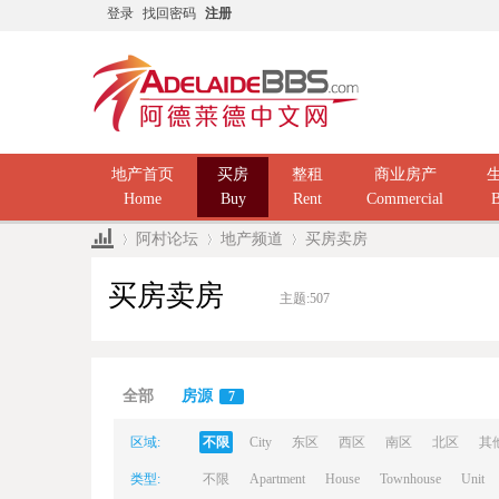
登录
找回密码
注册
地产首页
买房
整租
商业房产
Home
Buy
Rent
Commercial
B
阿村论坛
地产频道
买房卖房
买房卖房
主题:
507
Ad
»
›
›
全部
房源
7
区域:
不限
City
东区
西区
南区
北区
其
类型:
不限
Apartment
House
Townhouse
Unit