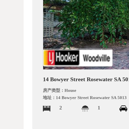
文
网
14 Bowyer Street Rosewater SA 50
房产类型：
House
地址：
14 Bowyer Street Rosewater SA 5013
2
1
_