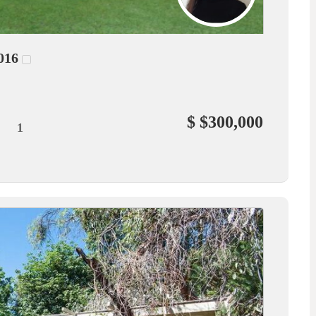
016
$ $300,000
1