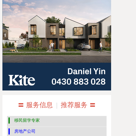
〓 服务信息
|
推荐服务 〓
移民留学专家
房地产公司