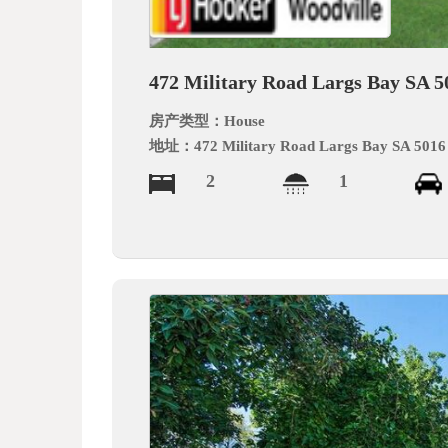
德
472 Military Road Largs Bay SA 5
房产类型：
House
地址：
472 Military Road Largs Bay SA 5016
2
1
中