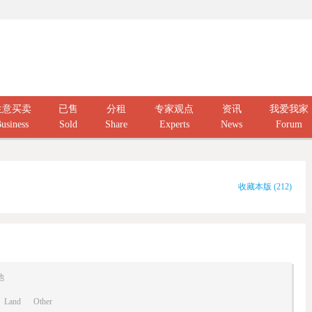
生意买卖
已售
分租
专家观点
资讯
我爱我家
usiness
Sold
Share
Experts
News
Forum
收藏本版
(
212
)
他
Land
Other