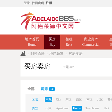
登录
找回密码
注册
地产首页
买房
整租
商业房产
Home
Buy
Rent
Commercial
B
阿村论坛
地产频道
买房卖房
买房卖房
主题:
507
Ad
»
›
›
全部
房源
3
区域:
不限
City
东区
西区
南区
北区
其
类型:
不限
Apartment
House
Townhouse
Unit