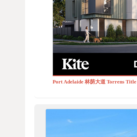
BB
S.c
Port Adelaide 林荫大道 Torrens T
om