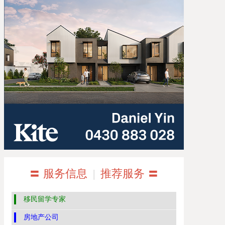
〓 服务信息
|
推荐服务 〓
移民留学专家
房地产公司