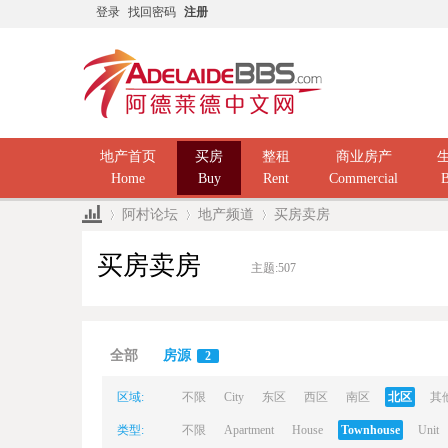
登录
找回密码
注册
地产首页
买房
整租
商业房产
Home
Buy
Rent
Commercial
B
阿村论坛
地产频道
买房卖房
买房卖房
主题:
507
Ad
»
›
›
全部
房源
2
区域:
不限
City
东区
西区
南区
北区
其
类型:
不限
Apartment
House
Townhouse
Unit