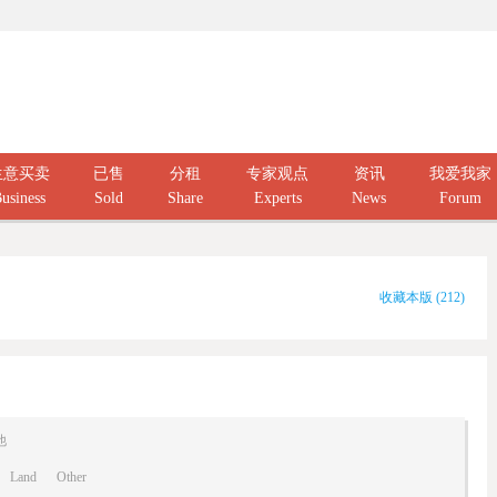
生意买卖
已售
分租
专家观点
资讯
我爱我家
usiness
Sold
Share
Experts
News
Forum
收藏本版
(
212
)
他
Land
Other