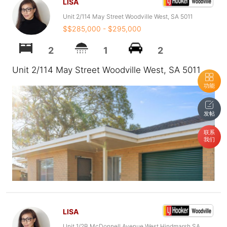
LISA
Unit 2/114 May Street Woodville West, SA 5011
$$285,000 - $295,000
2
1
2
Unit 2/114 May Street Woodville West, SA 5011
功能
发帖
联系
我们
LISA
Unit 1/2B McDonnell Avenue West Hindmarsh SA