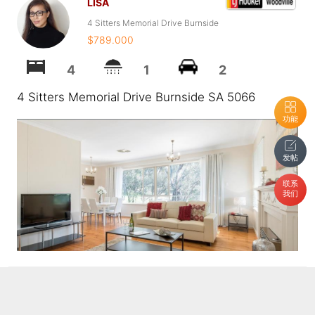
LISA
4 Sitters Memorial Drive Burnside
$789.000
4
1
2
4 Sitters Memorial Drive Burnside SA 5066
功能
发帖
联系
我们