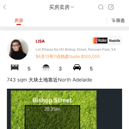
买房卖房
房源
筛选
LISA
Lot 81(was No.14) Bishop Street, Renown Park, SA
$6月13号11点拍卖Guide $500,000
5008
5
3
5
743 sqm 大块土地靠近North Adelaide