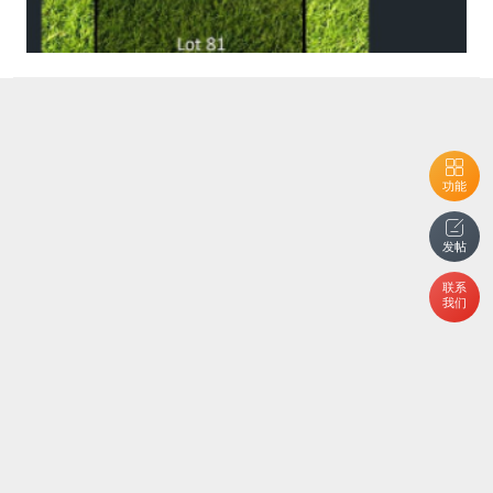
功能
发帖
联系
我们