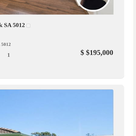
rk SA 5012
A 5012
$ $195,000
1