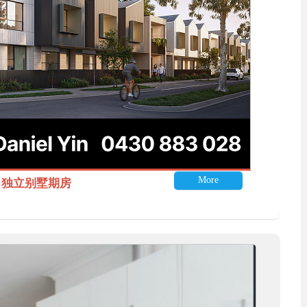
More
itle 独立别墅期房