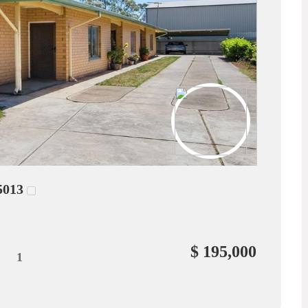
5013
$ 195,000
1