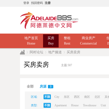
登录
找回密码
注册
地产首页
买房
整租
商业房产
Home
Buy
Rent
Commercial
B
阿村论坛
地产频道
买房卖房
买房卖房
主题:
507
Ad
»
›
›
全部
房源
3
区域:
不限
City
东区
西区
南区
北区
其
类型:
不限
Apartment
House
Townhouse
Unit