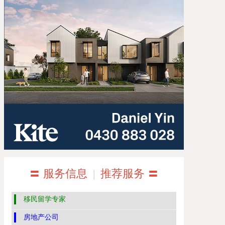
〓 服务信息
|
推荐服务 〓
移民留学专家
房地产公司