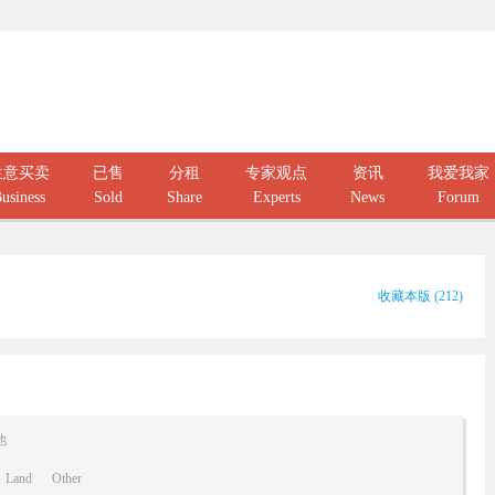
生意买卖
已售
分租
专家观点
资讯
我爱我家
usiness
Sold
Share
Experts
News
Forum
收藏本版
(
212
)
他
Land
Other