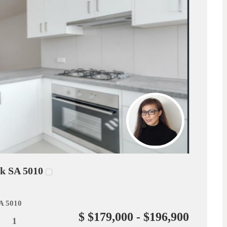
rk SA 5010
A 5010
$ $179,000 - $196,900
1