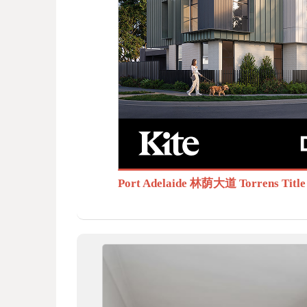
BB
S.c
Port Adelaide 林荫大道 Torrens T
om