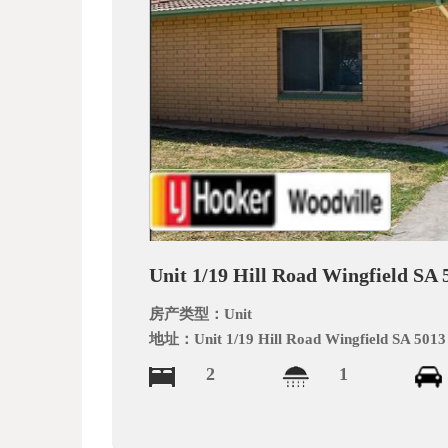
文
网
Unit 1/19 Hill Road Wingfield SA 
房产类型：
Unit
地址：
Unit 1/19 Hill Road Wingfield SA 5013
2
1
_