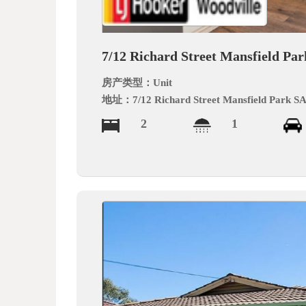
德
7/12 Richard Street Mansfield Pa
房产类型：
Unit
地址：
7/12 Richard Street Mansfield Park S
2
1
中