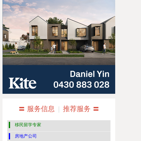
〓 服务信息
|
推荐服务 〓
移民留学专家
房地产公司