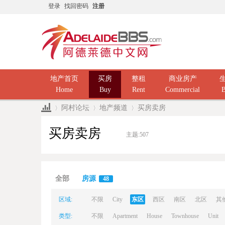
登录
找回密码
注册
地产首页
买房
整租
商业房产
Home
Buy
Rent
Commercial
B
阿村论坛
地产频道
买房卖房
买房卖房
主题:
507
Ad
»
›
›
全部
房源
48
区域:
不限
City
东区
西区
南区
北区
其
类型:
不限
Apartment
House
Townhouse
Unit