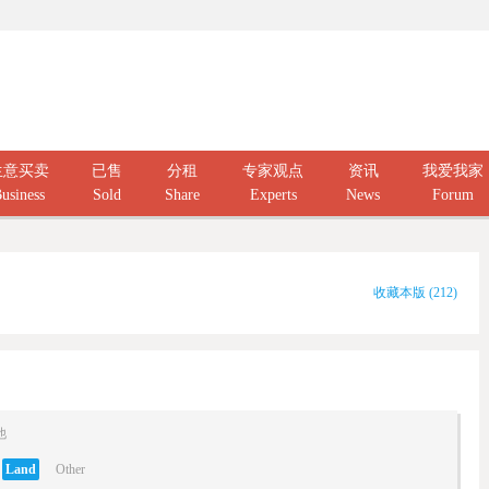
生意买卖
已售
分租
专家观点
资讯
我爱我家
usiness
Sold
Share
Experts
News
Forum
收藏本版
(
212
)
他
Land
Other