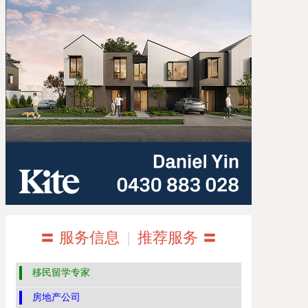
〓 服务信息
|
推荐服务 〓
移民留学专家
房地产公司