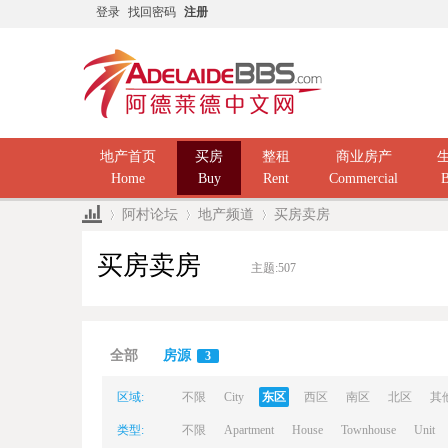
登录
找回密码
注册
地产首页
买房
整租
商业房产
Home
Buy
Rent
Commercial
B
阿村论坛
地产频道
买房卖房
买房卖房
主题:
507
Ad
»
›
›
全部
房源
3
区域:
不限
City
东区
西区
南区
北区
其
类型:
不限
Apartment
House
Townhouse
Unit