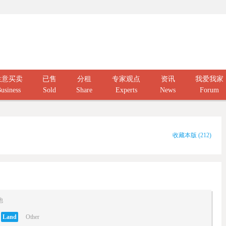
生意买卖
已售
分租
专家观点
资讯
我爱我家
usiness
Sold
Share
Experts
News
Forum
收藏本版
(
212
)
他
Land
Other