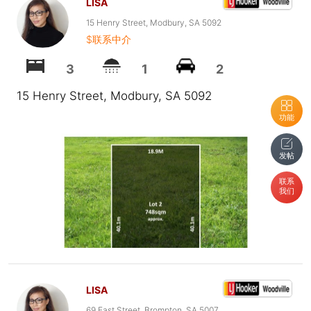
LISA
15 Henry Street, Modbury, SA 5092
$联系中介
3
1
2
15 Henry Street, Modbury, SA 5092
功能
发帖
联系
我们
LISA
69 East Street, Brompton, SA 5007