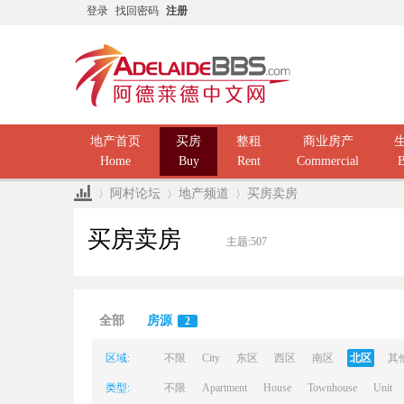
登录
找回密码
注册
地产首页
买房
整租
商业房产
Home
Buy
Rent
Commercial
B
阿村论坛
地产频道
买房卖房
买房卖房
主题:
507
Ad
»
›
›
全部
房源
2
区域:
不限
City
东区
西区
南区
北区
其
类型:
不限
Apartment
House
Townhouse
Unit