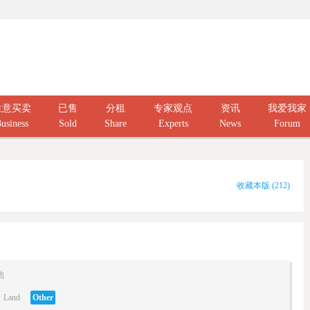
生意买卖
已售
分租
专家观点
资讯
我爱我家
usiness
Sold
Share
Experts
News
Forum
收藏本版
(
212
)
他
Land
Other