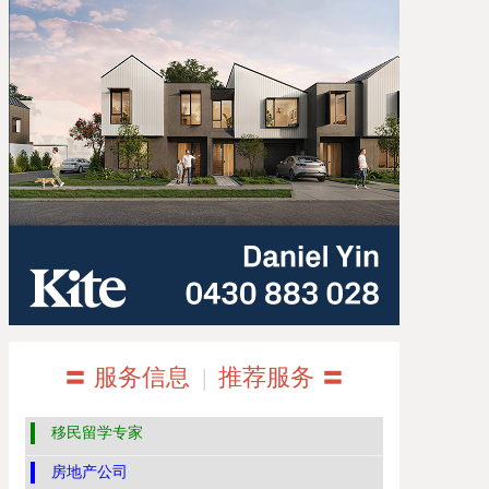
〓 服务信息
|
推荐服务 〓
移民留学专家
房地产公司