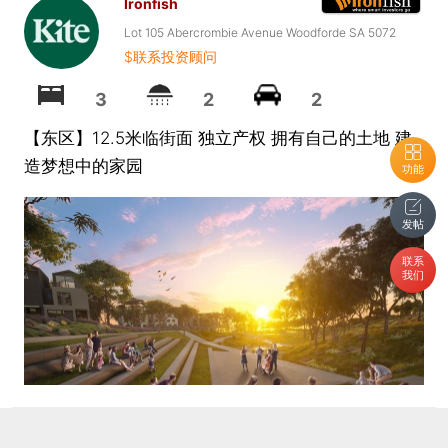
Ironfish
Lot 105 Abercrombie Avenue Woodforde SA 5072
$联系投资顾问
3
2
2
【东区】12.5米临街面 独立产权 拥有自己的土地 建
造梦想中的家园
功能
发帖
联系
我们