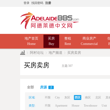
登录
找回密码
注册
地产首页
买房
整租
商业房产
Home
Buy
Rent
Commercial
B
阿村论坛
地产频道
买房卖房
买房卖房
主题:
507
Ad
»
›
›
全部
房源
2
区域:
不限
City
东区
西区
南区
北区
其
类型:
不限
Apartment
House
Townhouse
Unit