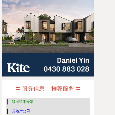
〓 服务信息
|
推荐服务 〓
移民留学专家
房地产公司