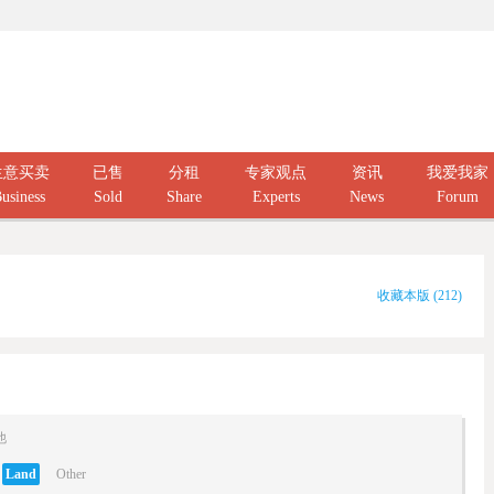
生意买卖
已售
分租
专家观点
资讯
我爱我家
usiness
Sold
Share
Experts
News
Forum
收藏本版
(
212
)
他
Land
Other