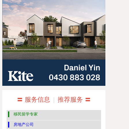
〓 服务信息
|
推荐服务 〓
移民留学专家
房地产公司