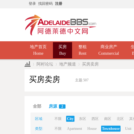
登录
找回密码
注册
地产首页
买房
整租
商业房产
Home
Buy
Rent
Commercial
B
阿村论坛
地产频道
买房卖房
买房卖房
主题:
507
Ad
»
›
›
全部
房源
2
区域:
不限
City
东区
西区
南区
北区
其
类型:
不限
Apartment
House
Townhouse
Unit