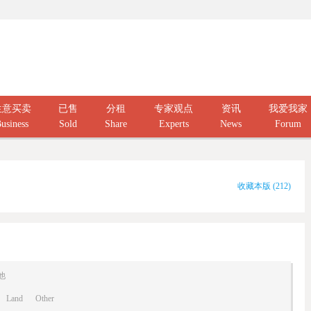
生意买卖
已售
分租
专家观点
资讯
我爱我家
usiness
Sold
Share
Experts
News
Forum
收藏本版
(
212
)
他
Land
Other