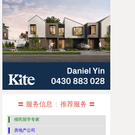
〓 服务信息
|
推荐服务 〓
移民留学专家
房地产公司