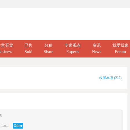
生意买卖
已售
分租
专家观点
资讯
我爱我家
usiness
Sold
Share
Experts
News
Forum
收藏本版
(
212
)
他
Land
Other