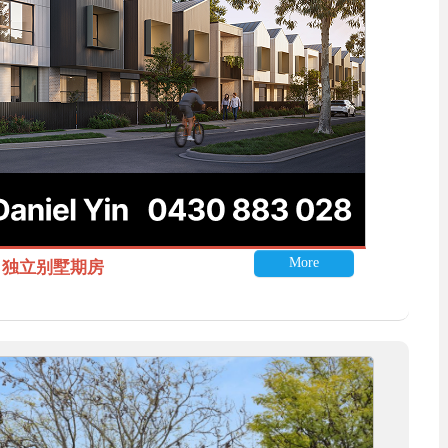
More
itle 独立别墅期房