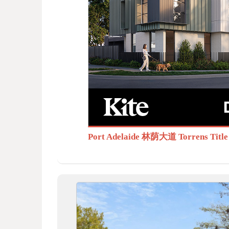
BB
S.c
Port Adelaide 林荫大道 Torrens T
om