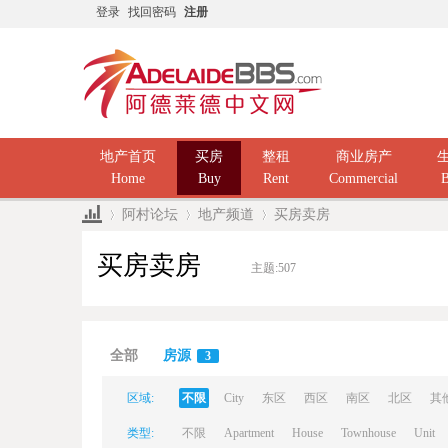
登录
找回密码
注册
地产首页
买房
整租
商业房产
Home
Buy
Rent
Commercial
B
阿村论坛
地产频道
买房卖房
买房卖房
主题:
507
Ad
»
›
›
全部
房源
3
区域:
不限
City
东区
西区
南区
北区
其
类型:
不限
Apartment
House
Townhouse
Unit