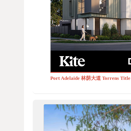
BB
S.c
Port Adelaide 林荫大道 Torrens T
om