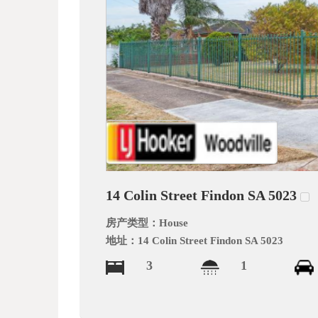
文
网
14 Colin Street Findon SA 5023
房产类型：
House
地址：
14 Colin Street Findon SA 5023
3
1
_