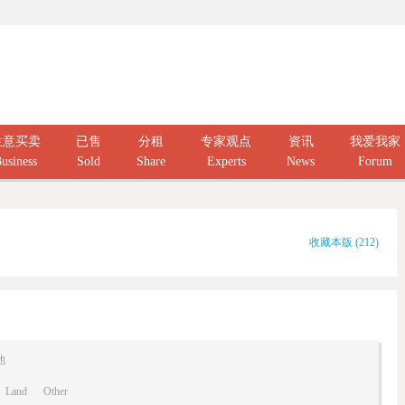
生意买卖
已售
分租
专家观点
资讯
我爱我家
usiness
Sold
Share
Experts
News
Forum
收藏本版
(
212
)
他
Land
Other