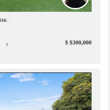
016
$ $300,000
1