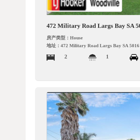
德
472 Military Road Largs Bay SA 5
房产类型：
House
地址：
472 Military Road Largs Bay SA 5016
2
1
中