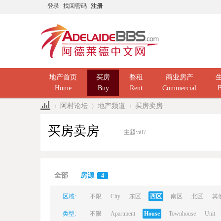
登录
找回密码
注册
地产首页
买房
整租
商业房产
Home
Buy
Rent
Commercial
B
阿村论坛
地产频道
买房卖房
买房卖房
主题:
507
Ad
»
›
›
全部
房源
4
区域:
不限
City
东区
西区
南区
北区
其
类型:
不限
Apartment
House
Townhouse
Unit