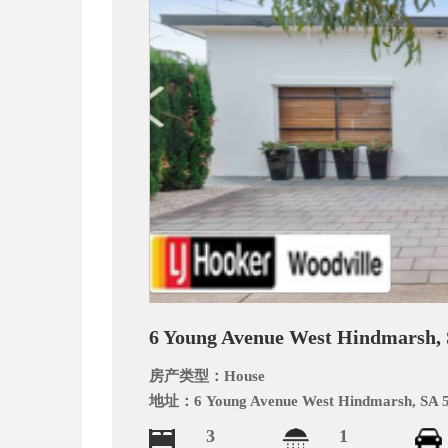
_
6 Young Avenue West Hindmarsh, 
阿
房产类型：
House
地址：
6 Young Avenue West Hindmarsh, SA 
3
1