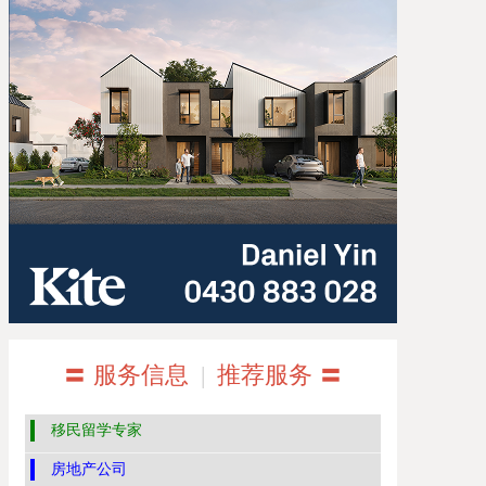
〓 服务信息
|
推荐服务 〓
移民留学专家
房地产公司