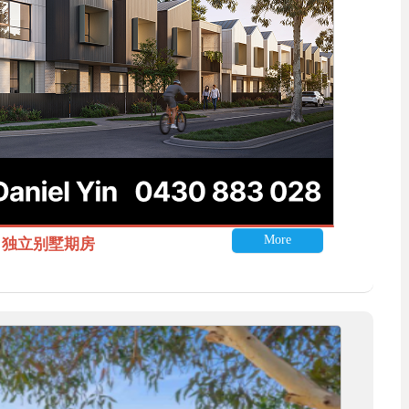
More
itle 独立别墅期房