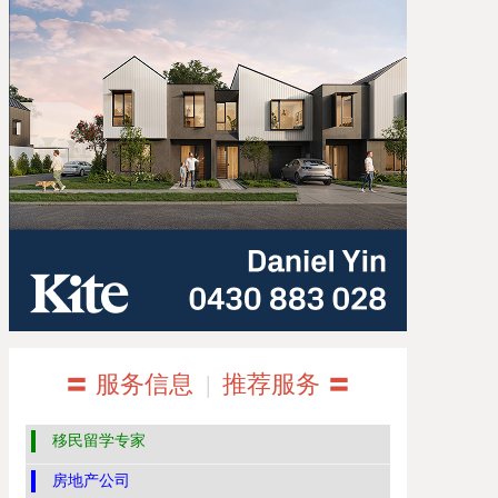
〓 服务信息
|
推荐服务 〓
移民留学专家
房地产公司