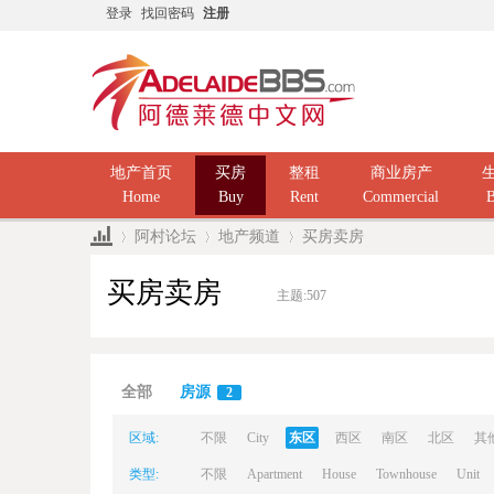
登录
找回密码
注册
地产首页
买房
整租
商业房产
Home
Buy
Rent
Commercial
B
阿村论坛
地产频道
买房卖房
买房卖房
主题:
507
Ad
»
›
›
全部
房源
2
区域:
不限
City
东区
西区
南区
北区
其
类型:
不限
Apartment
House
Townhouse
Unit