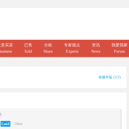
生意买卖
已售
分租
专家观点
资讯
我爱我家
usiness
Sold
Share
Experts
News
Forum
收藏本版
(
212
)
他
Land
Other