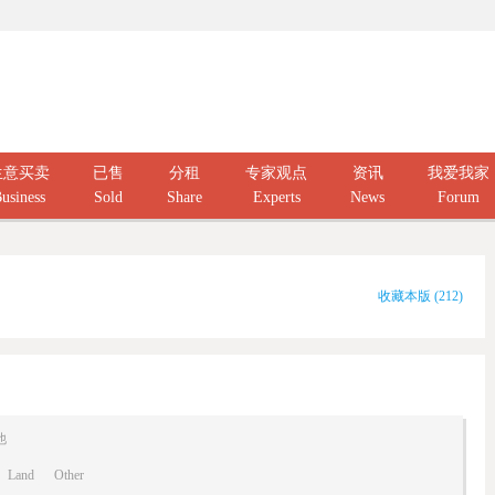
生意买卖
已售
分租
专家观点
资讯
我爱我家
usiness
Sold
Share
Experts
News
Forum
收藏本版
(
212
)
他
Land
Other