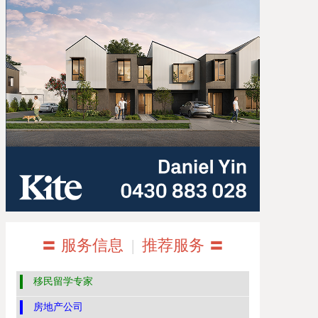
〓 服务信息
|
推荐服务 〓
移民留学专家
房地产公司