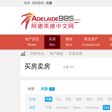
登录
找回密码
注册
地产首页
买房
整租
商业房产
Home
Buy
Rent
Commercial
B
阿村论坛
地产频道
买房卖房
买房卖房
主题:
507
Ad
»
›
›
全部
房源
3
区域:
不限
City
东区
西区
南区
北区
其
类型:
不限
Apartment
House
Townhouse
Unit