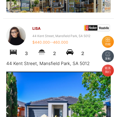
LISA
44 Kent Street, Mansfield Park, SA 5012
$440.000--460.000
功能
3
2
2
发帖
44 Kent Street, Mansfield Park, SA 5012
联系
我们