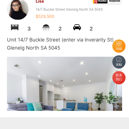
Lisa
14/7 Buckle Street Glenelg North SA 5045
$529,500
3
2
2
Unit 14/7 Buckle Street (enter via Inverarity St)
Glenelg North SA 5045
功能
发帖
联系
我们