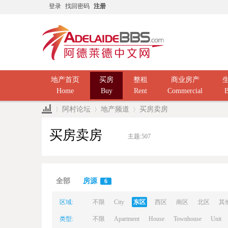
登录
找回密码
注册
地产首页
买房
整租
商业房产
Home
Buy
Rent
Commercial
B
阿村论坛
地产频道
买房卖房
买房卖房
主题:
507
Ad
»
›
›
全部
房源
6
区域:
不限
City
东区
西区
南区
北区
其
类型:
不限
Apartment
House
Townhouse
Unit