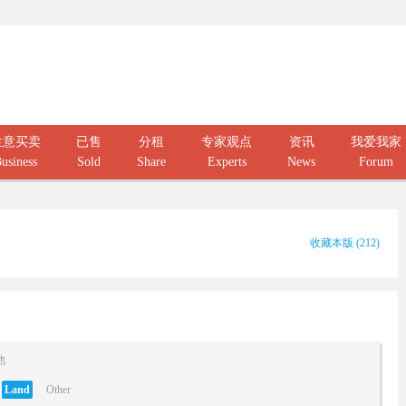
生意买卖
已售
分租
专家观点
资讯
我爱我家
usiness
Sold
Share
Experts
News
Forum
收藏本版
(
212
)
他
Land
Other