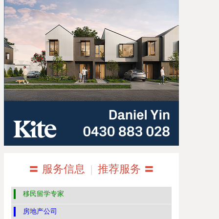
〓 服务信息
|
推荐服务 〓
移民留学专家
房地产公司