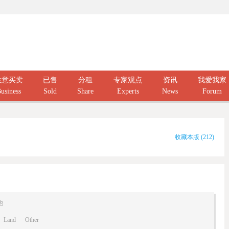
生意买卖
已售
分租
专家观点
资讯
我爱我家
usiness
Sold
Share
Experts
News
Forum
收藏本版
(
212
)
他
Land
Other