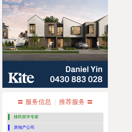
〓 服务信息
|
推荐服务 〓
移民留学专家
房地产公司