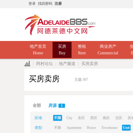
登录
找回密码
注册
地产首页
买房
整租
商业房产
Home
Buy
Rent
Commercial
B
阿村论坛
地产频道
买房卖房
买房卖房
主题:
507
Ad
»
›
›
全部
房源
1
区域:
不限
City
东区
西区
南区
北区
其
类型:
不限
Apartment
House
Townhouse
Unit