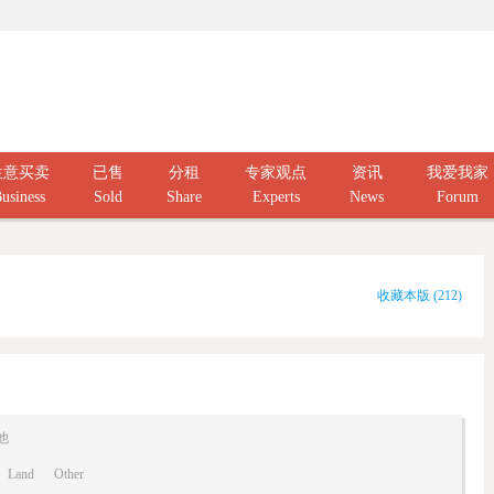
生意买卖
已售
分租
专家观点
资讯
我爱我家
usiness
Sold
Share
Experts
News
Forum
收藏本版
(
212
)
他
Land
Other