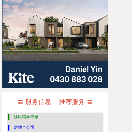
〓 服务信息
|
推荐服务 〓
移民留学专家
房地产公司