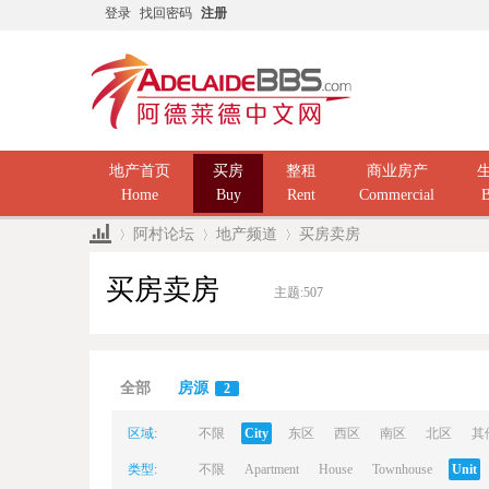
登录
找回密码
注册
地产首页
买房
整租
商业房产
Home
Buy
Rent
Commercial
B
阿村论坛
地产频道
买房卖房
买房卖房
主题:
507
Ad
»
›
›
全部
房源
2
区域:
不限
City
东区
西区
南区
北区
其
类型:
不限
Apartment
House
Townhouse
Unit