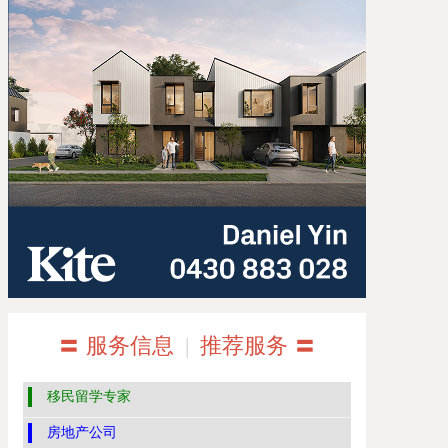
〓 服务信息
|
推荐服务 〓
移民留学专家
房地产公司