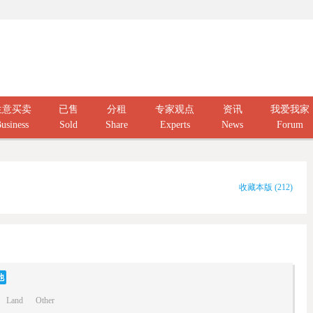
生意买卖
已售
分租
专家观点
资讯
我爱我家
usiness
Sold
Share
Experts
News
Forum
收藏本版
(
212
)
他
Land
Other