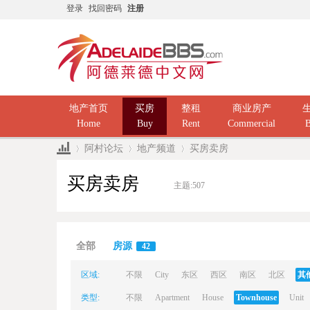
登录
找回密码
注册
地产首页
买房
整租
商业房产
Home
Buy
Rent
Commercial
B
阿村论坛
地产频道
买房卖房
买房卖房
主题:
507
Ad
»
›
›
全部
房源
42
区域:
不限
City
东区
西区
南区
北区
其
类型:
不限
Apartment
House
Townhouse
Unit