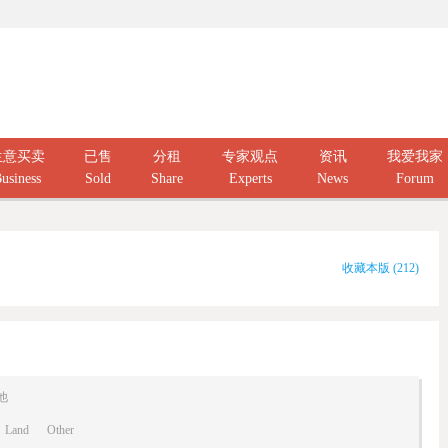
生意买卖
已售
分租
专家观点
资讯
我爱我家
usiness
Sold
Share
Experts
News
Forum
收藏本版
(
212
)
他
Land
Other