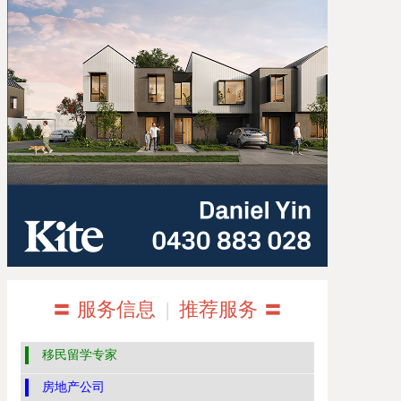
〓 服务信息
|
推荐服务 〓
移民留学专家
房地产公司