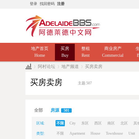
登录
找回密码
注册
地产首页
买房
整租
商业房产
Home
Buy
Rent
Commercial
B
阿村论坛
地产频道
买房卖房
买房卖房
主题:
507
Ad
»
›
›
全部
房源
501
区域:
不限
City
东区
西区
南区
北区
其
类型:
不限
Apartment
House
Townhouse
Unit