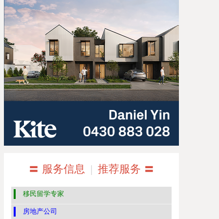
〓 服务信息
|
推荐服务 〓
移民留学专家
房地产公司