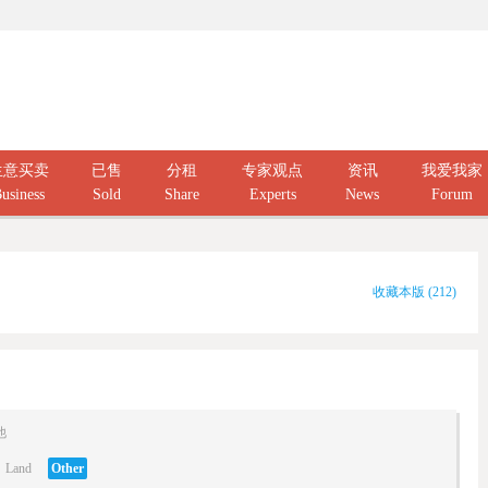
生意买卖
已售
分租
专家观点
资讯
我爱我家
usiness
Sold
Share
Experts
News
Forum
收藏本版
(
212
)
他
Land
Other