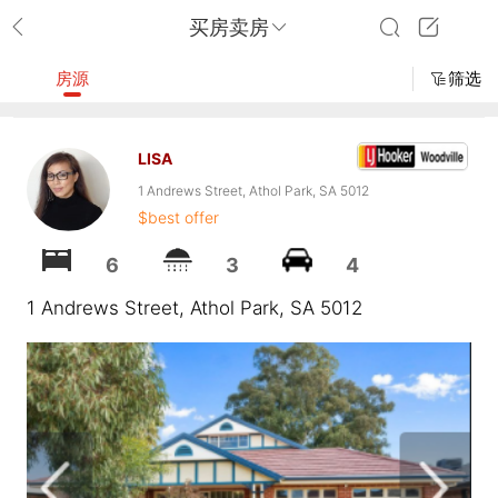
买房卖房
房源
筛选
LISA
1 Andrews Street, Athol Park, SA 5012
$best offer
6
3
4
1 Andrews Street, Athol Park, SA 5012