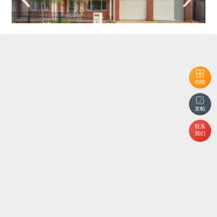
功能
发帖
联系
我们