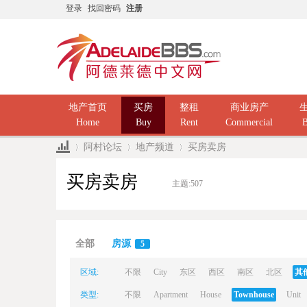
登录
找回密码
注册
地产首页
买房
整租
商业房产
Home
Buy
Rent
Commercial
B
阿村论坛
地产频道
买房卖房
买房卖房
主题:
507
Ad
»
›
›
全部
房源
5
区域:
不限
City
东区
西区
南区
北区
其
类型:
不限
Apartment
House
Townhouse
Unit