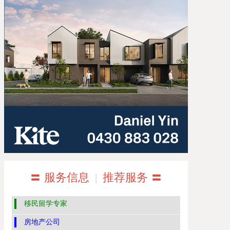
〓 服务信息
|
推荐服务 〓
移民留学专家
房地产公司