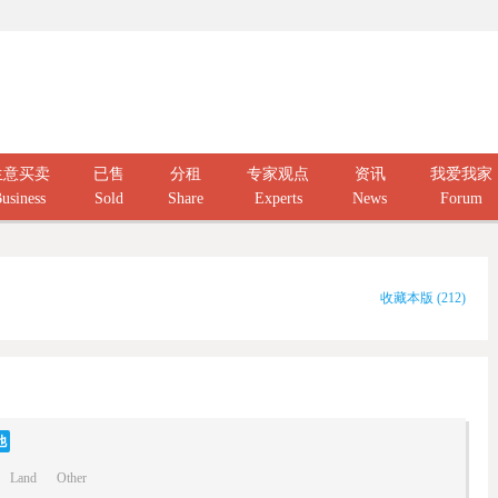
生意买卖
已售
分租
专家观点
资讯
我爱我家
usiness
Sold
Share
Experts
News
Forum
收藏本版
(
212
)
他
Land
Other