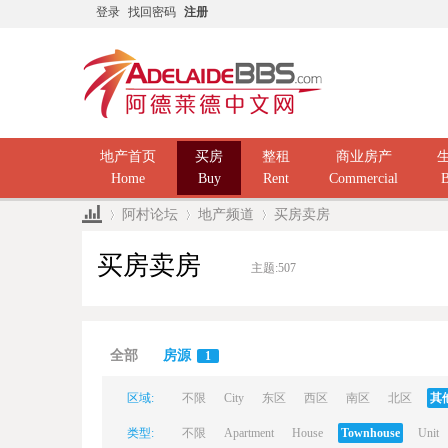
登录
找回密码
注册
地产首页
买房
整租
商业房产
Home
Buy
Rent
Commercial
B
阿村论坛
地产频道
买房卖房
买房卖房
主题:
507
Ad
»
›
›
全部
房源
1
区域:
不限
City
东区
西区
南区
北区
其
类型:
不限
Apartment
House
Townhouse
Unit