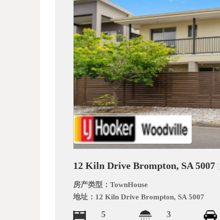
_
12 Kiln Drive Brompton, SA 5007
阿
房产类型：
TownHouse
地址：
12 Kiln Drive Brompton, SA 5007
5
3