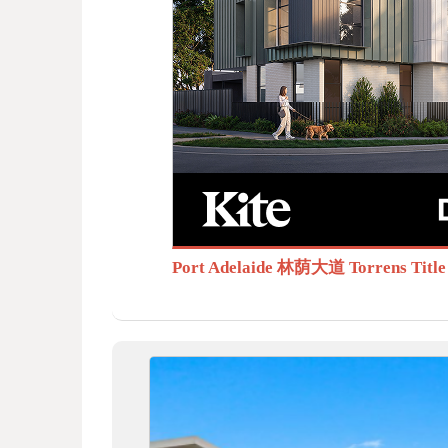
BB
S.c
Port Adelaide 林荫大道 Torrens T
om