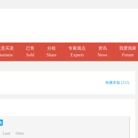
生意买卖
已售
分租
专家观点
资讯
我爱我家
usiness
Sold
Share
Experts
News
Forum
收藏本版
(
212
)
他
Land
Other