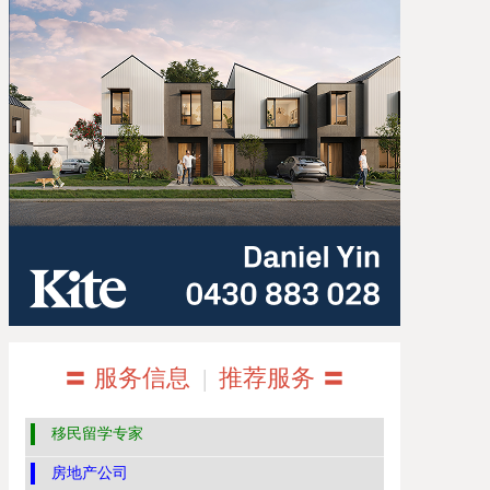
〓 服务信息
|
推荐服务 〓
移民留学专家
房地产公司