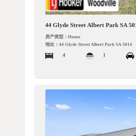
德
44 Glyde Street Albert Park SA 50
房产类型：
House
地址：
44 Glyde Street Albert Park SA 5014
4
1
中