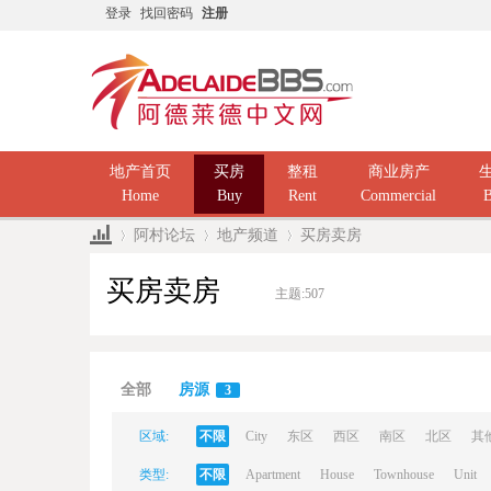
登录
找回密码
注册
地产首页
买房
整租
商业房产
Home
Buy
Rent
Commercial
B
阿村论坛
地产频道
买房卖房
买房卖房
主题:
507
Ad
»
›
›
全部
房源
3
区域:
不限
City
东区
西区
南区
北区
其
类型:
不限
Apartment
House
Townhouse
Unit