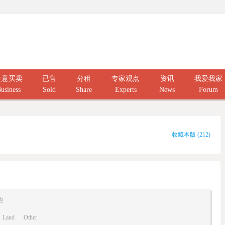
生意买卖
已售
分租
专家观点
资讯
我爱我家
usiness
Sold
Share
Experts
News
Forum
收藏本版
(
212
)
他
Land
Other