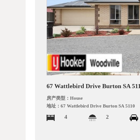
文
网
67 Wattlebird Drive Burton SA 51
房产类型：
House
地址：
67 Wattlebird Drive Burton SA 5110
4
2
_