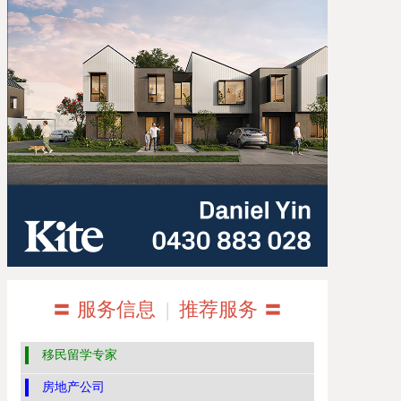
〓 服务信息
|
推荐服务 〓
移民留学专家
房地产公司