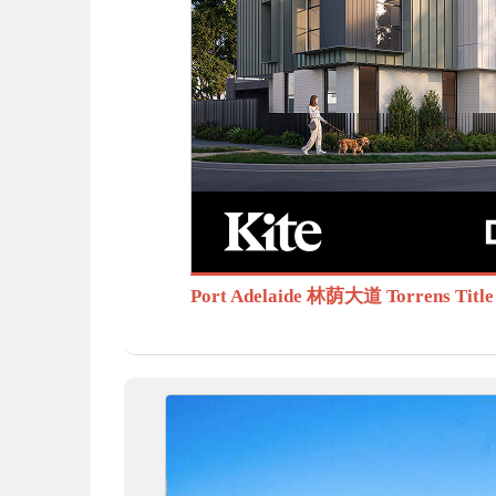
BB
S.c
Port Adelaide 林荫大道 Torrens T
om