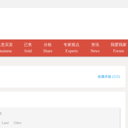
生意买卖
已售
分租
专家观点
资讯
我爱我家
usiness
Sold
Share
Experts
News
Forum
收藏本版
(
212
)
他
Land
Other