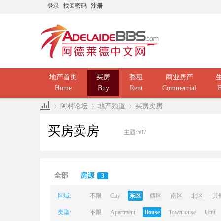
登录
找回密码
注册
地产首页
买房
整租
商业房产
Home
Buy
Rent
Commercial
B
阿村论坛
地产频道
买房卖房
买房卖房
主题:
507
Ad
»
›
›
全部
房源
3
区域:
不限
City
东区
西区
南区
北区
其
类型:
不限
Apartment
House
Townhouse
Unit