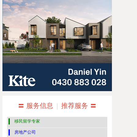
〓 服务信息
|
推荐服务 〓
移民留学专家
房地产公司